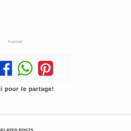
Publicité:
Share
Share
Share
 pour le partage!
RELATED POSTS