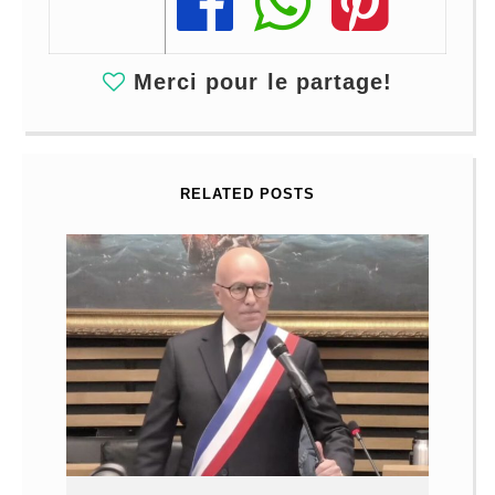
Share
Share
Share
Merci pour le partage!
RELATED POSTS