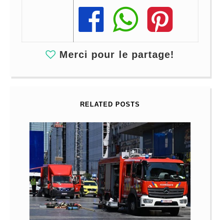
Share
Share
Share
Merci pour le partage!
RELATED POSTS