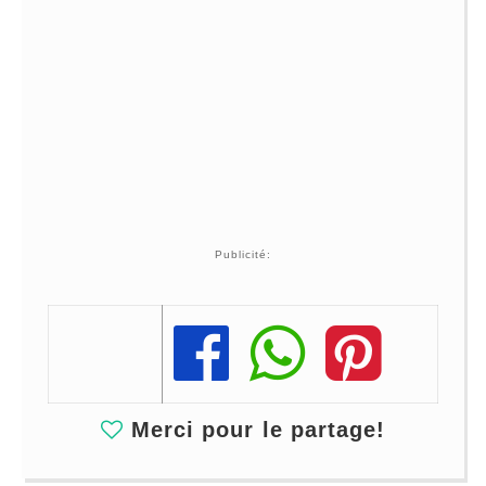
Publicité:
Share
Share
Share
Merci pour le partage!