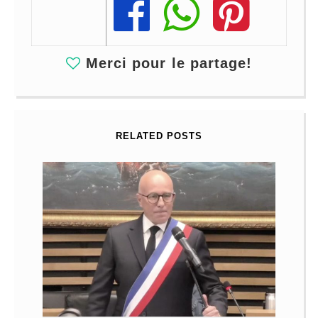
Share
Share
Share
Merci pour le partage!
RELATED POSTS