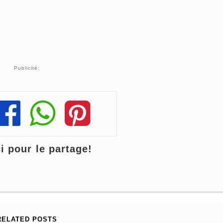
Publicité:
Share
Share
Share
 pour le partage!
RELATED POSTS