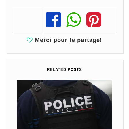
Share
Share
Share
Merci pour le partage!
RELATED POSTS