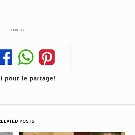
Publicité:
Share
Share
Share
 pour le partage!
RELATED POSTS