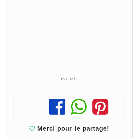
Publicité:
Share
Share
Share
Merci pour le partage!