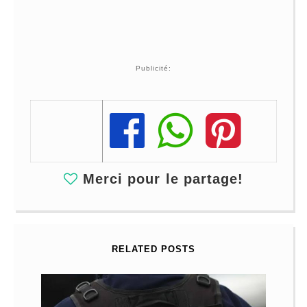
Publicité:
Share
Share
Share
Merci pour le partage!
RELATED POSTS