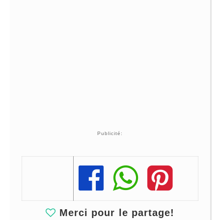
Publicité:
Share
Share
Share
Merci pour le partage!