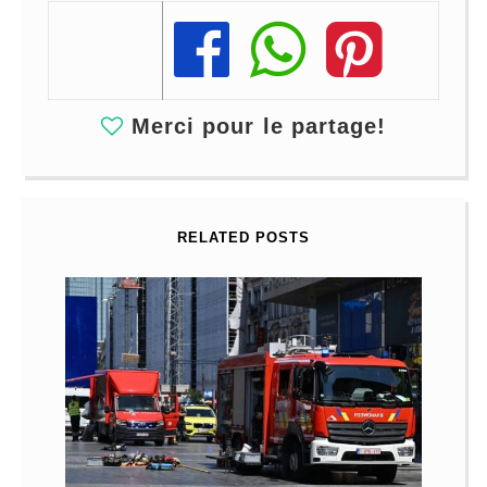
Share
Share
Share
Merci pour le partage!
RELATED POSTS