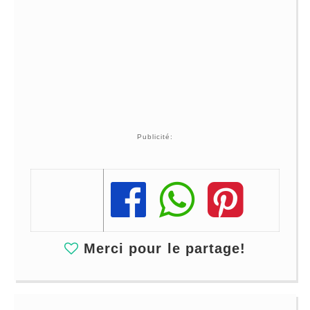
Publicité:
Share
Share
Share
Merci pour le partage!