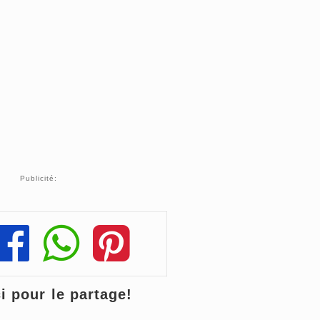
Publicité:
Share
Share
Share
 pour le partage!