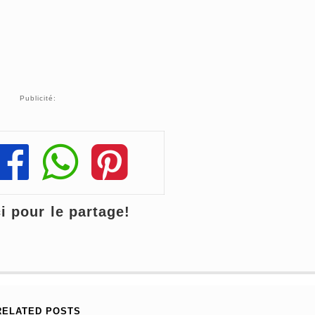
Publicité:
Share
Share
Share
 pour le partage!
RELATED POSTS