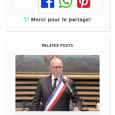
Share
Share
Share
Merci pour le partage!
RELATED POSTS