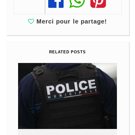
Share
Share
Share
Merci pour le partage!
RELATED POSTS