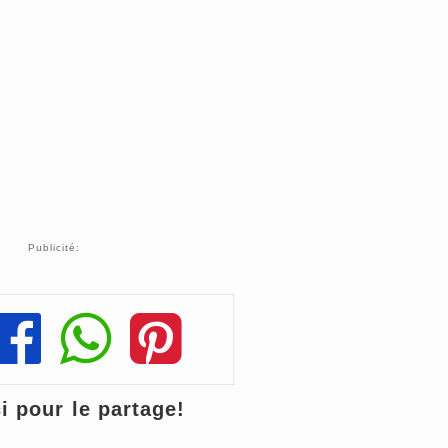
Publicité:
Share
Share
Share
 pour le partage!