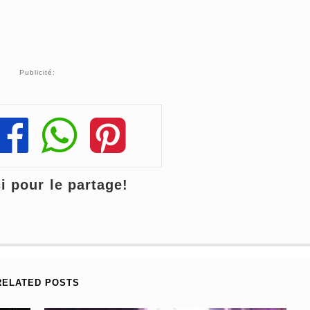
Publicité:
Share
Share
Share
 pour le partage!
RELATED POSTS