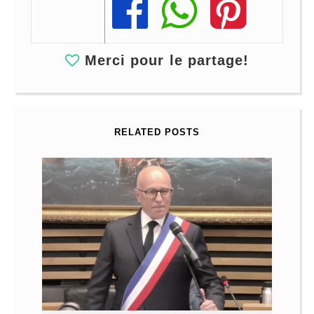
Share
Share
Share
Merci pour le partage!
RELATED POSTS