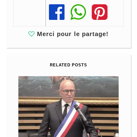
Share
Share
Share
Merci pour le partage!
RELATED POSTS