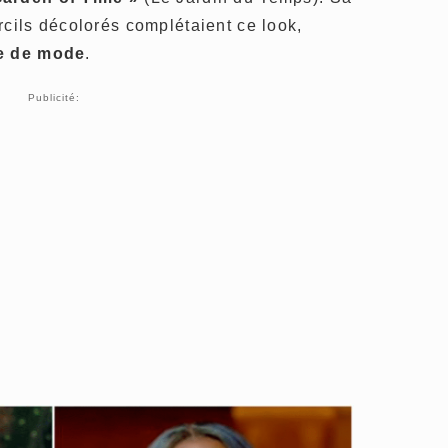
rcils décolorés complétaient ce look,
ne de mode
.
Publicité: