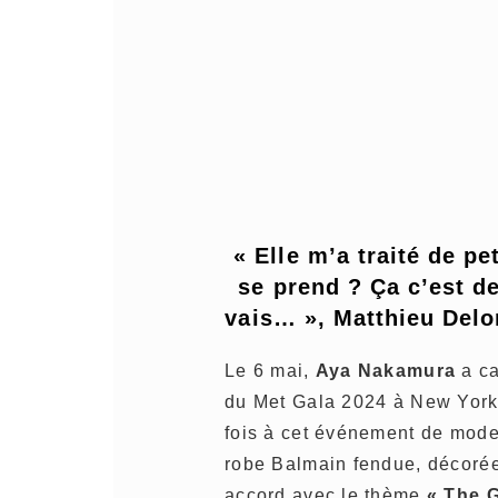
« Elle m’a traité de pet
se prend ? Ça c’est d
vais… », Matthieu Del
Le 6 mai,
Aya Nakamura
a ca
du Met Gala 2024 à New York.
fois à cet événement de mode
robe Balmain fendue, décorée 
accord avec le thème
« The 