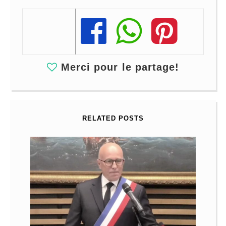
Share
Share
Share
Merci pour le partage!
RELATED POSTS