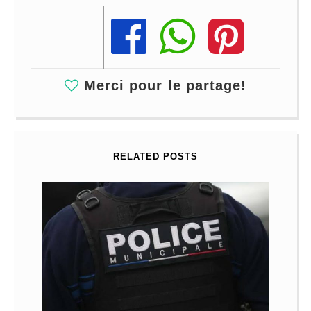
Share
Share
Share
Merci pour le partage!
RELATED POSTS