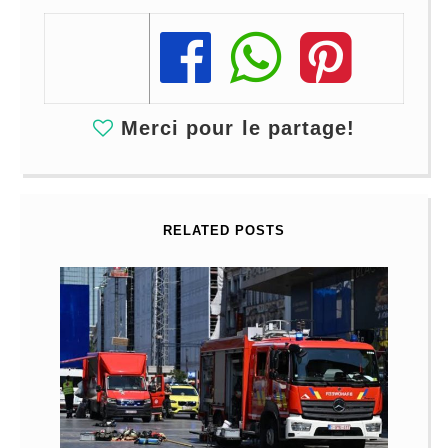
Share
Share
Share
Merci pour le partage!
RELATED POSTS