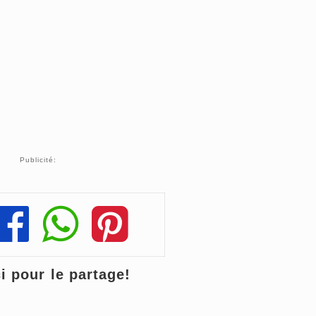
Publicité:
Share
Share
Share
 pour le partage!