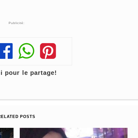
Publicité:
Share
Share
Share
 pour le partage!
RELATED POSTS