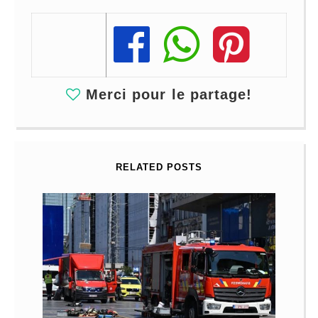
Share
Share
Share
Merci pour le partage!
RELATED POSTS