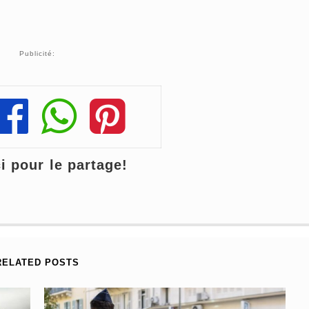
Publicité:
Share
Share
Share
 pour le partage!
RELATED POSTS