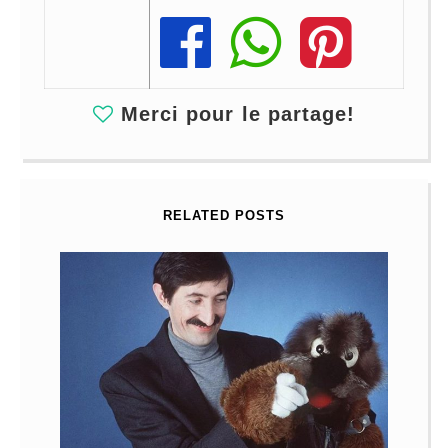
Share
Share
Share
Merci pour le partage!
RELATED POSTS