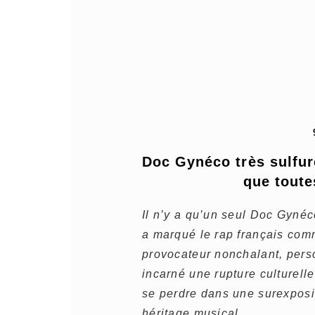
Doc Gynéco très sulfure
que tout
Il n’y a qu’un seul Doc Gynéco.
a marqué le rap français comm
provocateur nonchalant, perso
incarné une rupture culturel
se perdre dans une surexpositi
héritage musical.