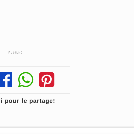
Publicité:
Share
Share
Share
 pour le partage!