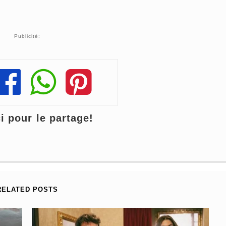
Publicité:
Share
Share
Share
 pour le partage!
RELATED POSTS