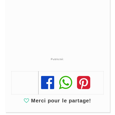
Publicité:
Share
Share
Share
Merci pour le partage!