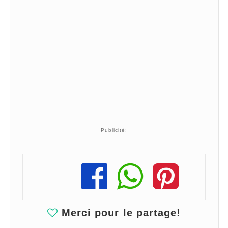
Publicité:
Share
Share
Share
Merci pour le partage!