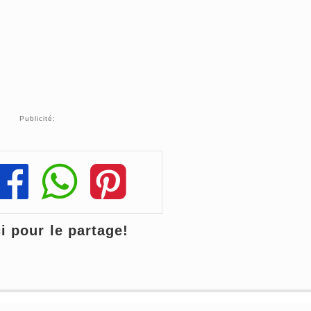
Publicité:
Share
Share
Share
 pour le partage!