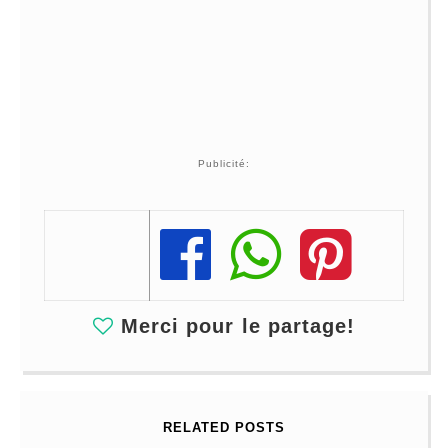
Publicité:
Share
Share
Share
Merci pour le partage!
RELATED POSTS