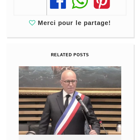
Share
Share
Share
Merci pour le partage!
RELATED POSTS