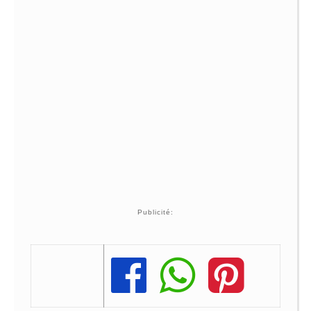
Publicité:
Share
Share
Share