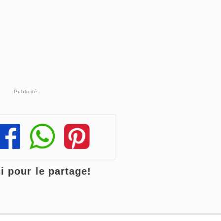
Publicité:
Share
Share
Share
 pour le partage!