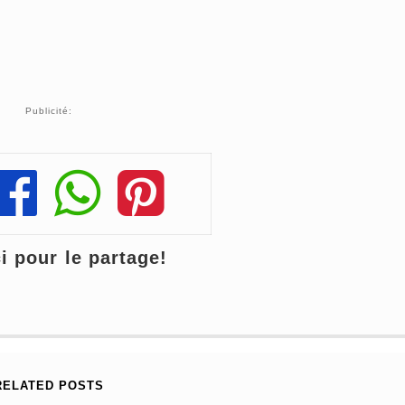
Publicité:
Share
Share
Share
 pour le partage!
RELATED POSTS