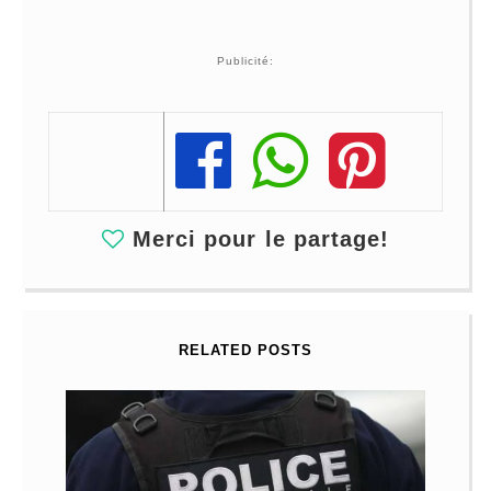
Publicité:
Share
Share
Share
Merci pour le partage!
RELATED POSTS