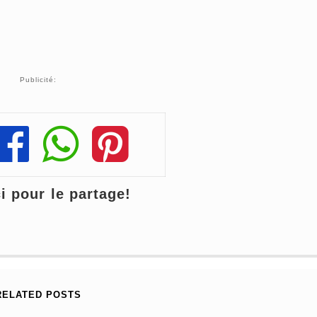
Publicité:
Share
Share
Share
 pour le partage!
RELATED POSTS