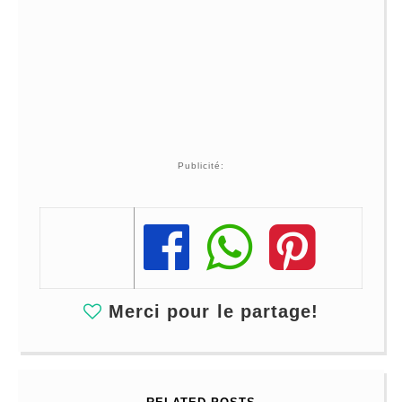
Publicité:
Share
Share
Share
Merci pour le partage!