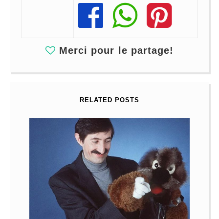
Share
Share
Share
Merci pour le partage!
RELATED POSTS