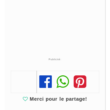
Publicité:
Share
Share
Share
Merci pour le partage!