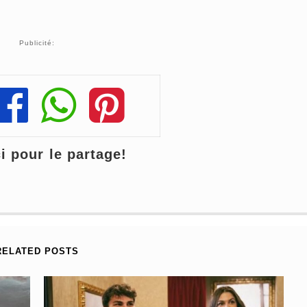
Publicité:
Share
Share
Share
 pour le partage!
RELATED POSTS