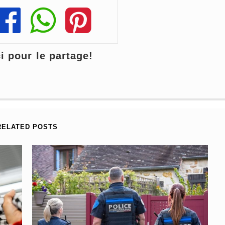
Share
Share
Share
 pour le partage!
RELATED POSTS