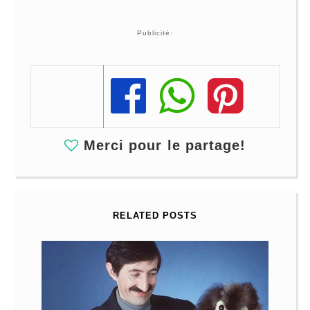
Publicité:
Share
Share
Share
Merci pour le partage!
RELATED POSTS