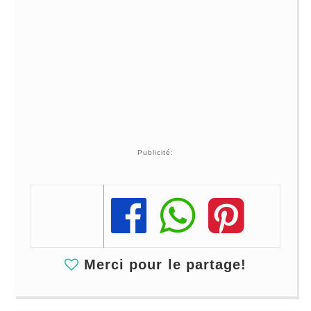
Publicité:
Share
Share
Share
Merci pour le partage!