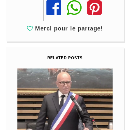
Share
Share
Share
Merci pour le partage!
RELATED POSTS